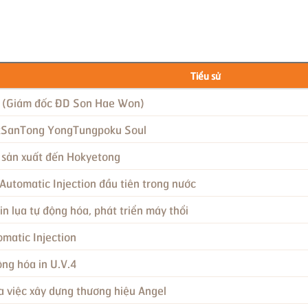
Tiểu sử
in (Giám đốc ĐD Son Hae Won)
okSanTong YongTungpoku Soul
ị sản xuất đến Hokyetong
utomatic Injection đầu tiên trong nước
n lụa tự động hóa, phát triển máy thổi
omatic Injection
ng hóa in U.V.4
a việc xây dựng thương hiệu Angel