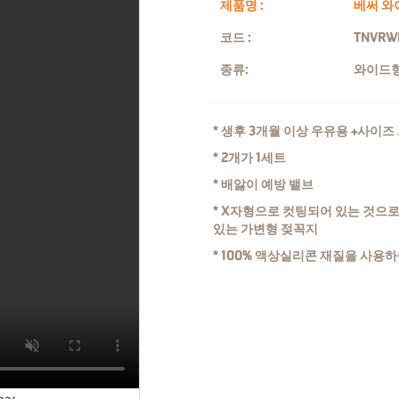
제품명 :
베써 와
코드 :
TNVRW
종류:
와이드형
* 생후 3개월 이상 우유용 +사이
* 2개가 1세트
* 배앓이 예방 밸브
* X자형으로 컷팅되어 있는 것으
있는 가변형 젖꼭지
* 100% 액상실리콘 재질을 사용